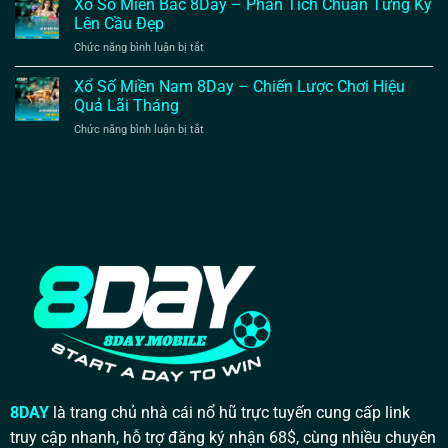
Xổ Số Miền Bắc 8Day – Phân Tích Chuẩn Từng Kỳ
Phương
Ngắn
Người
Pháp
Lên Cầu Đẹp
Ở
Yêu
Hiệu
8Day
Chức năng bình luận bị tắt
ở
Cũ
Quả
Xổ
Đánh
Nhờ
Số
Xổ Số Miền Nam 8Day – Chiến Lược Chơi Hiệu
Gì?
Phân
Miền
Giải
Quả Lãi Tháng
Tích
Bắc
Mã
Dữ
Chức năng bình luận bị tắt
ở
8Day
Chuẩn
Liệu
Xổ
–
Mới
Số
Phân
Nhất
Miền
Tích
2026
Nam
Chuẩn
8Day
Từng
–
Kỳ
Chiến
Lên
Lược
Cầu
Chơi
Đẹp
Hiệu
Quả
Lãi
Tháng
8DAY
là trang chủ nhà cái nổ hũ trực tuyến cung cấp link
truy cập nhanh, hỗ trợ đăng ký nhận 68$, cùng nhiều chuyên