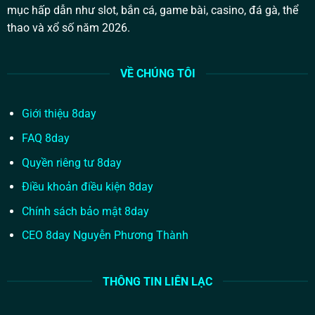
mục hấp dẫn như slot, bắn cá, game bài, casino, đá gà, thể
thao và xổ số năm 2026.
VỀ CHÚNG TÔI
Giới thiệu 8day
FAQ 8day
Quyền riêng tư 8day
Điều khoản điều kiện 8day
Chính sách bảo mật 8day
CEO 8day Nguyễn Phương Thành
THÔNG TIN LIÊN LẠC