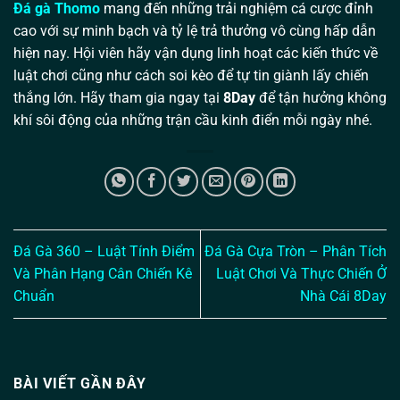
Đá gà Thomo
mang đến những trải nghiệm cá cược đỉnh
cao với sự minh bạch và tỷ lệ trả thưởng vô cùng hấp dẫn
hiện nay. Hội viên hãy vận dụng linh hoạt các kiến thức về
luật chơi cũng như cách soi kèo để tự tin giành lấy chiến
thắng lớn. Hãy tham gia ngay tại
8Day
để tận hưởng không
khí sôi động của những trận cầu kinh điển mỗi ngày nhé.
Đá Gà 360 – Luật Tính Điểm
Đá Gà Cựa Tròn – Phân Tích
Và Phân Hạng Cân Chiến Kê
Luật Chơi Và Thực Chiến Ở
Chuẩn
Nhà Cái 8Day
BÀI VIẾT GẦN ĐÂY