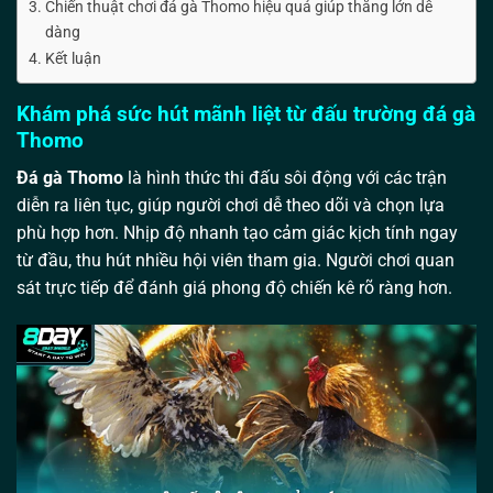
Chiến thuật chơi đá gà Thomo hiệu quả giúp thắng lớn dễ
dàng
Kết luận
Khám phá sức hút mãnh liệt từ đấu trường đá gà
Thomo
Đá gà Thomo
là hình thức thi đấu sôi động với các trận
diễn ra liên tục, giúp người chơi dễ theo dõi và chọn lựa
phù hợp hơn. Nhịp độ nhanh tạo cảm giác kịch tính ngay
từ đầu, thu hút nhiều hội viên tham gia. Người chơi quan
sát trực tiếp để đánh giá phong độ chiến kê rõ ràng hơn.