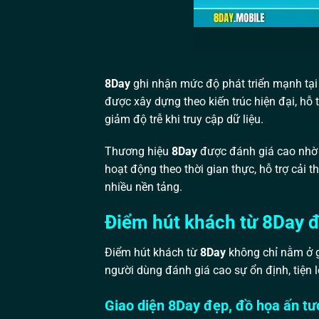
8Day
ghi nhận mức độ phát triển mạnh tại
được xây dựng theo kiến trúc hiện đại, hỗ t
giảm độ trễ khi truy cập dữ liệu.
Thương hiệu
8Day
được đánh giá cao nhờ k
hoạt động theo thời gian thực, hỗ trợ cải t
nhiều nền tảng.
Điểm hút khách từ 8Day 
Điểm hút khách từ
8Day
không chỉ nằm ở g
người dùng đánh giá cao sự ổn định, tiện l
Giao diện 8Day đẹp, đồ họa ấn t