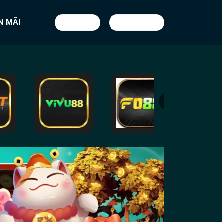
N MÃI
ĐĂNG KÝ
ĐĂNG NHẬP