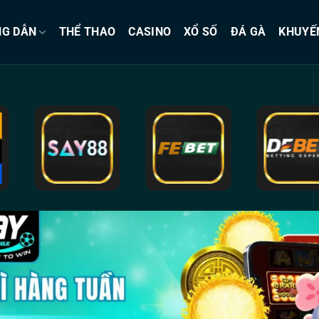
G DẪN
THỂ THAO
CASINO
XỔ SỐ
ĐÁ GÀ
KHUYẾ