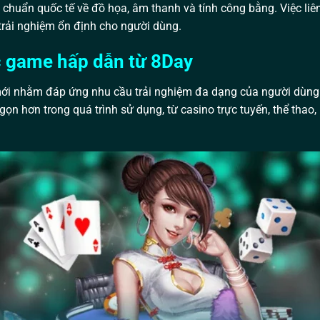
 chuẩn quốc tế về đồ họa, âm thanh và tính công bằng. Việc liên
trải nghiệm ổn định cho người dùng.
 game hấp dẫn từ 8Day
mới nhằm đáp ứng nhu cầu trải nghiệm đa dạng của người dùng
gọn hơn trong quá trình sử dụng, từ casino trực tuyến, thể thao