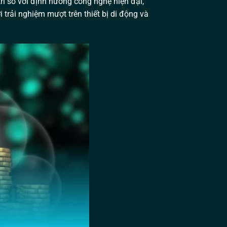
trí số với định hướng công nghệ hiện đại,
i trải nghiệm mượt trên thiết bị di động và