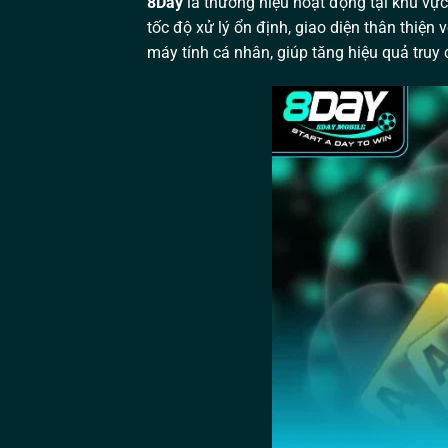
8Day
là thương hiệu hoạt động tại khu vực 
tốc độ xử lý ổn định, giao diện thân thiện 
máy tính cá nhân, giúp tăng hiệu quả truy