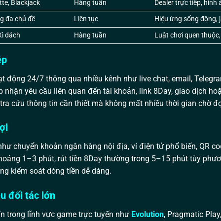
tte, Blackjack
Hàng tuần
Dealer trực tiếp, hình
g đa chủ đề
Liên tục
Hiệu ứng sống động, 
 Xì dách
Hàng tuần
Luật chơi quen thuộc,
ệp
t động 24/7 thông qua nhiều kênh như live chat, email, Telegra
p nhận yêu cầu liên quan đến tài khoản, link 8Day, giao dịch ho
tra cứu thông tin cần thiết mà không mất nhiều thời gian chờ đợ
ợi
như chuyển khoản ngân hàng nội địa, ví điện tử phổ biến, QR cod
khoảng 1–3 phút, rút tiền 8Day thường trong 5–15 phút tùy phươ
ùng kiểm soát dòng tiền dễ dàng.
u đối tác lớn
ín trong lĩnh vực game trực tuyến như
Evolution
, Pragmatic Pla