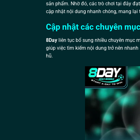
sản phẩm. Nhờ đó, các trò chơi tại đây đạt
cập nhật nội dung nhanh chóng, mang lại 
Cập nhật các chuyên mục
8Day
liên tục bổ sung nhiều chuyên mục 
giúp việc tìm kiếm nội dung trở nên nhanh 
hũ.