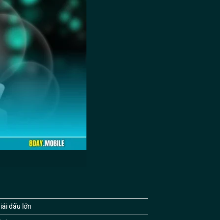
giải đấu lớn