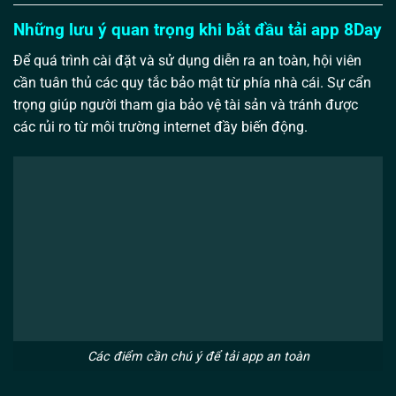
Những lưu ý quan trọng khi bắt đầu tải app 8Day
Để quá trình cài đặt và sử dụng diễn ra an toàn, hội viên
cần tuân thủ các quy tắc bảo mật từ phía nhà cái. Sự cẩn
trọng giúp người tham gia bảo vệ tài sản và tránh được
các rủi ro từ môi trường internet đầy biến động.
Các điểm cần chú ý để tải app an toàn