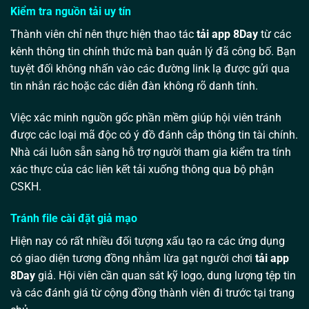
Kiểm tra nguồn tải uy tín
Thành viên chỉ nên thực hiện thao tác
tải app 8Day
từ các
kênh thông tin chính thức mà ban quản lý đã công bố. Bạn
tuyệt đối không nhấn vào các đường link lạ được gửi qua
tin nhắn rác hoặc các diễn đàn không rõ danh tính.
Việc xác minh nguồn gốc phần mềm giúp hội viên tránh
được các loại mã độc có ý đồ đánh cắp thông tin tài chính.
Nhà cái luôn sẵn sàng hỗ trợ người tham gia kiểm tra tính
xác thực của các liên kết tải xuống thông qua bộ phận
CSKH.
Tránh file cài đặt giả mạo
Hiện nay có rất nhiều đối tượng xấu tạo ra các ứng dụng
có giao diện tương đồng nhằm lừa gạt người chơi
tải app
8Day
giả. Hội viên cần quan sát kỹ logo, dung lượng tệp tin
và các đánh giá từ cộng đồng thành viên đi trước tại trang