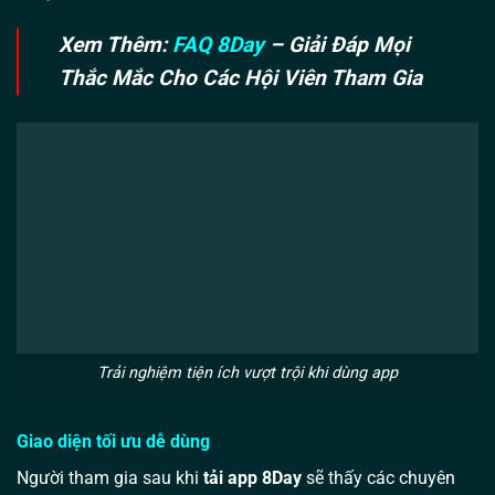
Xem Thêm:
FAQ 8Day
– Giải Đáp Mọi
Thắc Mắc Cho Các Hội Viên Tham Gia
Trải nghiệm tiện ích vượt trội khi dùng app
Giao diện tối ưu dễ dùng
Người tham gia sau khi
tải app 8Day
sẽ thấy các chuyên