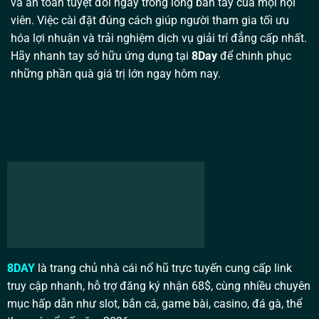
và an toàn tuyệt đối ngay trong lòng bàn tay của mọi hội
viên. Việc cài đặt đúng cách giúp người tham gia tối ưu
hóa lợi nhuận và trải nghiệm dịch vụ giải trí đẳng cấp nhất.
Hãy nhanh tay sở hữu ứng dụng tại
8Day
để chinh phục
những phần quà giá trị lớn ngay hôm nay.
8DAY
là trang chủ nhà cái nổ hũ trực tuyến cung cấp link
truy cập nhanh, hỗ trợ đăng ký nhận 68$, cùng nhiều chuyên
mục hấp dẫn như slot, bắn cá, game bài, casino, đá gà, thể