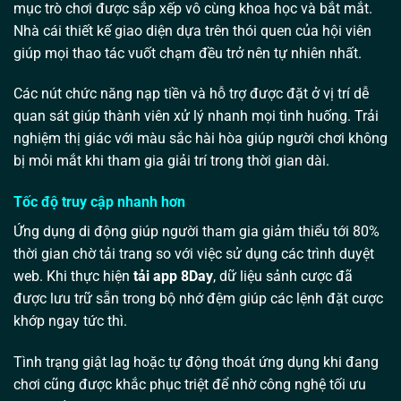
mục trò chơi được sắp xếp vô cùng khoa học và bắt mắt.
Nhà cái thiết kế giao diện dựa trên thói quen của hội viên
giúp mọi thao tác vuốt chạm đều trở nên tự nhiên nhất.
Các nút chức năng nạp tiền và hỗ trợ được đặt ở vị trí dễ
quan sát giúp thành viên xử lý nhanh mọi tình huống. Trải
nghiệm thị giác với màu sắc hài hòa giúp người chơi không
bị mỏi mắt khi tham gia giải trí trong thời gian dài.
Tốc độ truy cập nhanh hơn
Ứng dụng di động giúp người tham gia giảm thiểu tới 80%
thời gian chờ tải trang so với việc sử dụng các trình duyệt
web. Khi thực hiện
tải app 8Day
, dữ liệu sảnh cược đã
được lưu trữ sẵn trong bộ nhớ đệm giúp các lệnh đặt cược
khớp ngay tức thì.
Tình trạng giật lag hoặc tự động thoát ứng dụng khi đang
chơi cũng được khắc phục triệt để nhờ công nghệ tối ưu