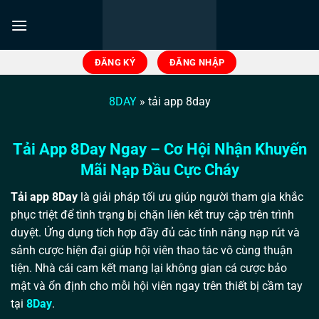
Bỏ
qua
nội
dung
ĐĂNG KÝ
ĐĂNG NHẬP
8DAY
»
tải app 8day
Tải App 8Day Ngay – Cơ Hội Nhận Khuyến
Mãi Nạp Đầu Cực Cháy
Tải app 8Day
là giải pháp tối ưu giúp người tham gia khắc
phục triệt để tình trạng bị chặn liên kết truy cập trên trình
duyệt. Ứng dụng tích hợp đầy đủ các tính năng nạp rút và
sảnh cược hiện đại giúp hội viên thao tác vô cùng thuận
tiện. Nhà cái cam kết mang lại không gian cá cược bảo
mật và ổn định cho mỗi hội viên ngay trên thiết bị cầm tay
tại
8Day
.