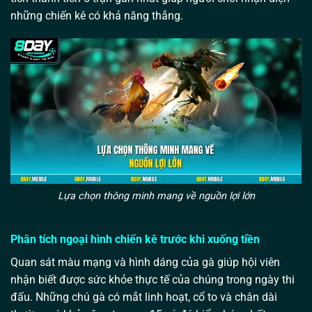
những chiến kê có khả năng thắng.
Lựa chọn thông minh mang về nguồn lợi lớn
Phân tích ngoại hình chiến kê trước khi xuống tiền
Quan sát màu mạng và hình dáng của gà giúp hội viên
nhận biết được sức khỏe thực tế của chúng trong ngày thi
đấu. Những chú gà có mắt linh hoạt, cổ to và chân dài