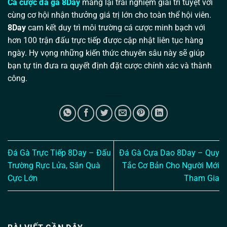
Cá cược đá gà 8Day
mang lại trải nghiệm giải trí tuyệt vời
cùng cơ hội nhận thưởng giá trị lớn cho toàn thể hội viên.
8Day
cam kết duy trì môi trường cá cược minh bạch với
hơn 100 trận đấu trực tiếp được cập nhật liên tục hàng
ngày. Hy vọng những kiến thức chuyên sâu này sẽ giúp
bạn tự tin đưa ra quyết định đặt cược chính xác và thành
công.
Đá Gà Trực Tiếp 8Day – Đấu
Đá Gà Cựa Dao 8Day – Quy
Trường Rực Lửa, Săn Quà
Tắc Cơ Bản Cho Người Mới
Cực Lớn
Tham Gia