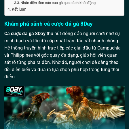
Nhận diện đòn cáo của gà qua cách khởi động
Kết luận
Khám phá sảnh cá cược đá gà 8Day
Cá cược đá gà 8Day
thu hút đông đảo người chơi nhờ sự
minh bạch và tốc độ cập nhật trận đấu rất nhanh chóng.
Hệ thống truyền hình trực tiếp các giải đấu từ Campuchia
và Philippines với góc quay đa dạng, giúp hội viên quan
sát rõ từng pha ra đòn. Nhờ đó, người chơi dễ dàng theo
dõi diễn biến và đưa ra lựa chọn phù hợp trong từng thời
điểm.