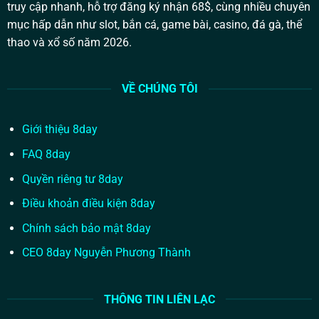
truy cập nhanh, hỗ trợ đăng ký nhận 68$, cùng nhiều chuyên
mục hấp dẫn như slot, bắn cá, game bài, casino, đá gà, thể
thao và xổ số năm 2026.
VỀ CHÚNG TÔI
Giới thiệu 8day
FAQ 8day
Quyền riêng tư 8day
Điều khoản điều kiện 8day
Chính sách bảo mật 8day
CEO 8day Nguyễn Phương Thành
THÔNG TIN LIÊN LẠC