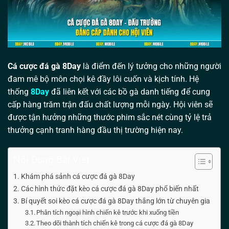
Cá cược đá gà 8Day
là điểm đến lý tưởng cho những người
đam mê bộ môn chọi kê đầy lôi cuốn và kịch tính. Hệ
thống
8Day
đã liên kết với các bồ gà danh tiếng để cung
cấp hàng trăm trận đấu chất lượng mỗi ngày. Hội viên sẽ
được tận hưởng những thước phim sắc nét cùng tỷ lệ trả
thưởng cạnh tranh hàng đầu thị trường hiện nay.
Nội Dung Bài Viết
Khám phá sảnh cá cược đá gà 8Day
Các hình thức đặt kèo cá cược đá gà 8Day phổ biến nhất
Bí quyết soi kèo cá cược đá gà 8Day thắng lớn từ chuyên gia
Phân tích ngoại hình chiến kê trước khi xuống tiền
Theo dõi thành tích chiến kê trong cá cược đá gà 8Day