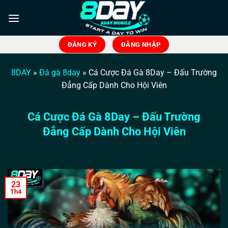
Bỏ
qua
nội
dung
ĐĂNG KÝ
ĐĂNG NHẬP
8DAY
»
Đá gà 8day
»
Cá Cược Đá Gà 8Day – Đấu Trường
Đẳng Cấp Dành Cho Hội Viên
Cá Cược Đá Gà 8Day – Đấu Trường
Đẳng Cấp Dành Cho Hội Viên
23
Th4